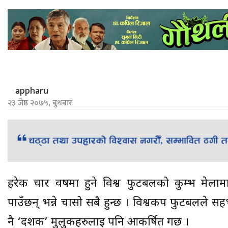
appharu
२३ जेष्ठ २०७५, बुधबार
हरेक चार वर्षमा हुने विश्व फुटबलको कुम्भ मेलाम
पाउँछन् भन्ने चासो सबै हुन्छ । विश्वकप फुटबलले सहभ
नै ‘दर्शक’ मुलुकहरुलाई पनि आकर्षित गर्छ ।