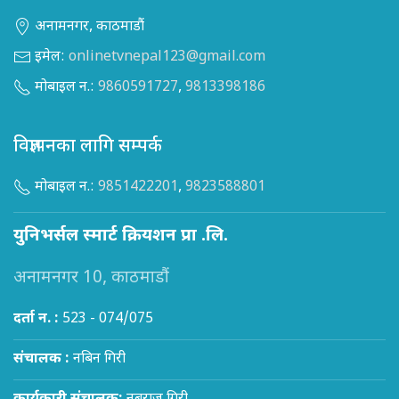
अनामनगर, काठमाडौं
इमेल:
onlinetvnepal123@gmail.com
मोबाइल न.:
9860591727
,
9813398186
विज्ञापनका लागि सम्पर्क
मोबाइल न.:
9851422201
,
9823588801
युनिभर्सल स्मार्ट क्रियशन प्रा .लि.
अनामनगर 10, काठमाडौं
दर्ता न. :
523 - 074/075
संचालक :
नबिन गिरी