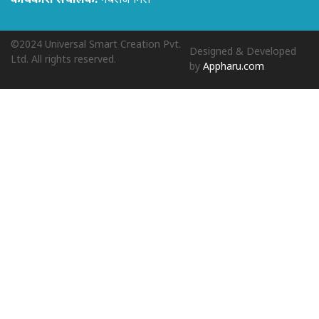
कार्यकारी संचालक:
नबराज गिरी
©2024 Universal Smart Creation Pvt.
Designed & Developed
Ltd. All rights reserved.
by
Appharu.com