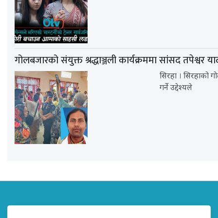
गोलबजारको संयुक्त श्रद्धाञ्जली कार्यक्रममा सांसद तपेश्वर
सिरहा । सिरहाको गो
गर्ने उद्देश्यले