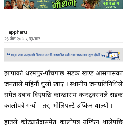
appharu
२३ जेष्ठ २०७५, बुधबार
झापाको धरमपुर-पाँचगाछी सडक खण्ड आसपासका
जनताले महिनौं धुलो खाए । स्थानीय जनप्रतिनिधिले
समेत दबाव दिएपछि कान्छाराम कन्स्ट्रक्सनले सडक
कालोपत्रे गर्‍यो । तर, भोलिपल्टै उप्किन थाल्यो ।
हातले कोट्याउँदासमेत कालोपत्र उप्किन थालेपछि