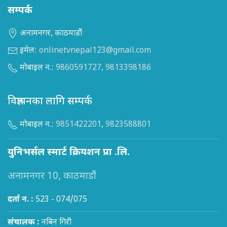
सम्पर्क
अनामनगर, काठमाडौं
इमेल:
onlinetvnepal123@gmail.com
मोबाइल न.:
9860591727
,
9813398186
विज्ञापनका लागि सम्पर्क
मोबाइल न.:
9851422201
,
9823588801
युनिभर्सल स्मार्ट क्रियशन प्रा .लि.
अनामनगर 10, काठमाडौं
दर्ता न. :
523 - 074/075
संचालक :
नबिन गिरी