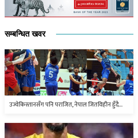
सम्बन्धित खवर
उज्वेकिस्तानसँग पनि पराजित, नेपाल जितविहीन हुँदै…