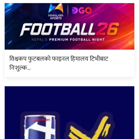
विश्वकप फुटबलको फाइनल हिमालय टिभीबाट
निःशुल्क…