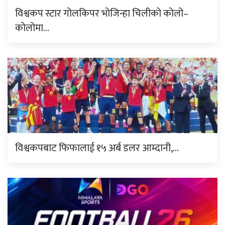
विश्वकप स्टार गोलकिपर भोजिन्हा चिलीको कोलो–
कोलोमा…
विश्वकपबाट फिफालाई १५ अर्ब डलर आम्दानी,…