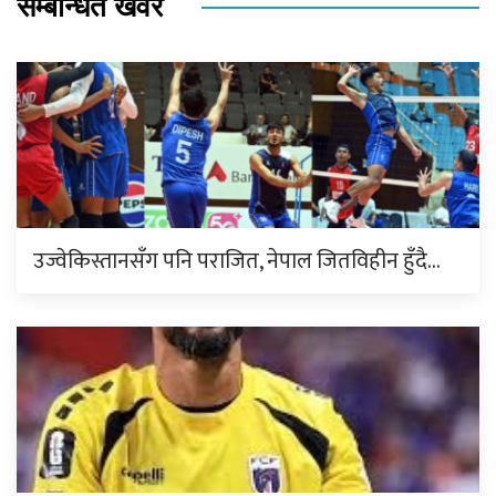
सम्बन्धित खवर
उज्वेकिस्तानसँग पनि पराजित, नेपाल जितविहीन हुँदै…