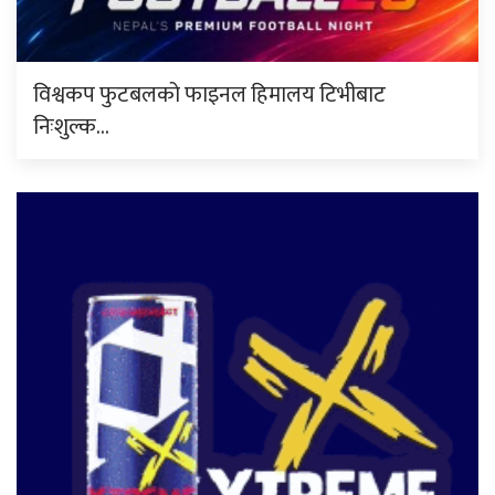
विश्वकप फुटबलको फाइनल हिमालय टिभीबाट
निःशुल्क…