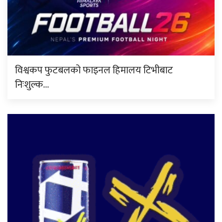
विश्वकप फुटबलको फाइनल हिमालय टिभीबाट
निःशुल्क…