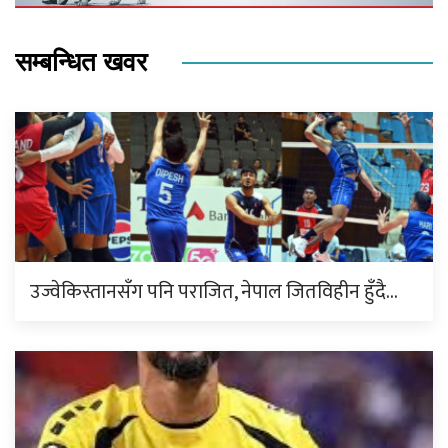
सम्बन्धित खवर
उज्वेकिस्तानसँग पनि पराजित, नेपाल जितविहीन हुँदै…