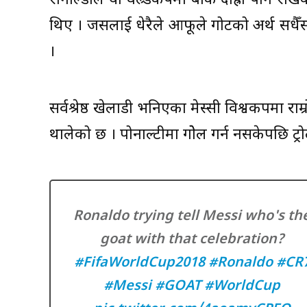
रोनाल्डोले यो वल्र्डकपमा बोके दाह्री पनि राखेक
थिए । जसलाई धेरैले आफूले गोटको अर्थ सधैँस र
।
सर्वश्रेष्ठ खेलाडी भनिएका मेस्सी विश्वकपमा राम्रो
थालेको छ । पोनाल्टीमा गोेल गर्न नसकेपछि ट
Ronaldo trying tell Messi who's th
goat with that celebration?
#FifaWorldCup2018
#Ronaldo
#CR
#Messi
#GOAT
#WorldCup