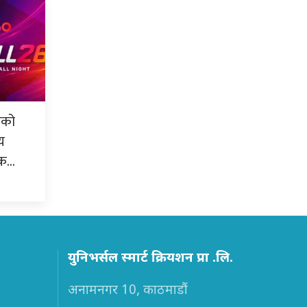
लको
य
्क…
युनिभर्सल स्मार्ट क्रियशन प्रा .लि.
अनामनगर 10, काठमाडौं