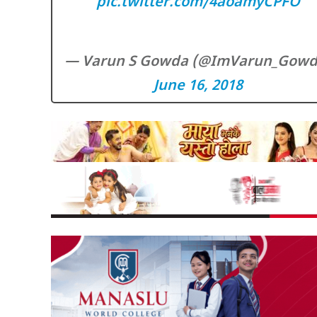
pic.twitter.com/4aoamyCPFO
— Varun S Gowda (@ImVarun_Gowd
June 16, 2018