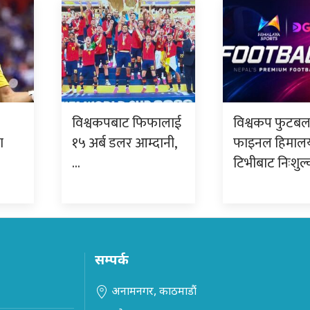
विश्वकपबाट फिफालाई
विश्वकप फुटब
ा
१५ अर्ब डलर आम्दानी,
फाइनल हिमाल
…
टिभीबाट निःशुल
सम्पर्क
अनामनगर, काठमाडौं