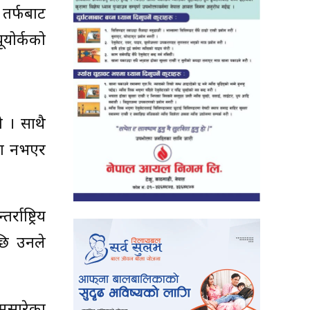
 तर्फबाट
ूयोर्कको
ो । साथै
्रा नभएर
ाष्ट्रिय
छि उनले