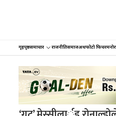
गृहपृष्ठ
समाचार
राजनीति
समाज
अर्थ
फोटो फिचर
मनोर
‘गट’ मेस्सीलार्इ राेनाल्डाेल