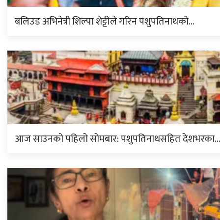
बलिउड अभिनेत्री शिल्पा शेट्टीले गरिन पशुपतिनाथको…
आज साउनको पहिलो सोमबार: पशुपतिनाथसहित देशभरका