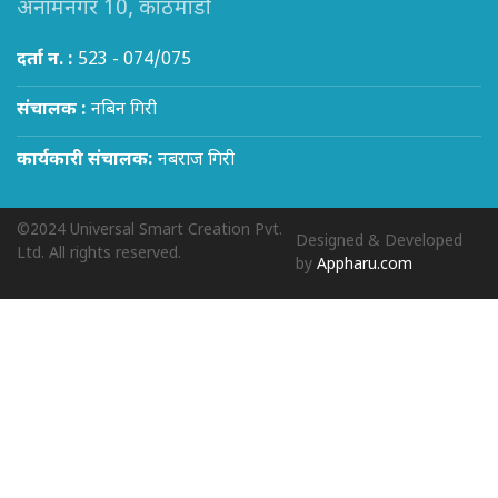
अनामनगर 10, काठमाडौं
दर्ता न. :
523 - 074/075
संचालक :
नबिन गिरी
कार्यकारी संचालक:
नबराज गिरी
©2024 Universal Smart Creation Pvt.
Designed & Developed
Ltd. All rights reserved.
by
Appharu.com