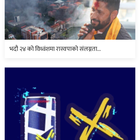
भदौ २४ को विध्वंशमा रास्वपाको संलग्नता…