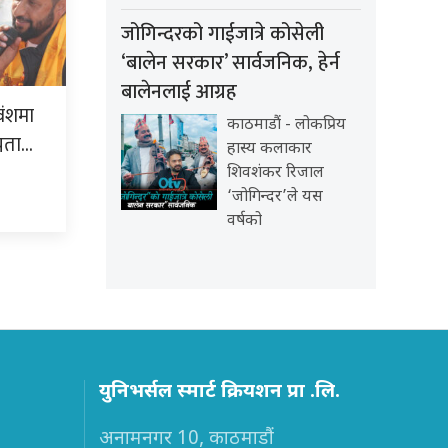
जोगिन्दरको गाईजात्रे कोसेली
‘बालेन सरकार’ सार्वजनिक, हेर्न
बालेनलाई आग्रह
वंशमा
काठमाडौं - लोकप्रिय
्नता…
हास्य कलाकार
शिवशंकर रिजाल
‘जोगिन्दर’ले यस
वर्षको
युनिभर्सल स्मार्ट क्रियशन प्रा .लि.
अनामनगर 10, काठमाडौं