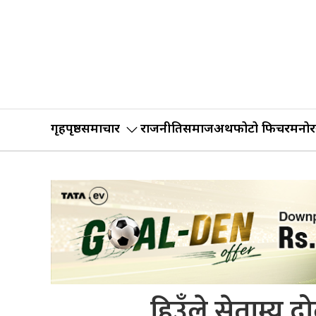
गृहपृष्ठ
समाचार
राजनीति
समाज
अर्थ
फोटो फिचर
मनोर
हिउँले सेताम्य 