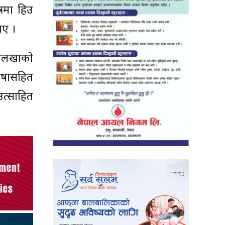
्रमा हिउ
ाए ।
दोलखाको
र्षासहित
उत्साहित