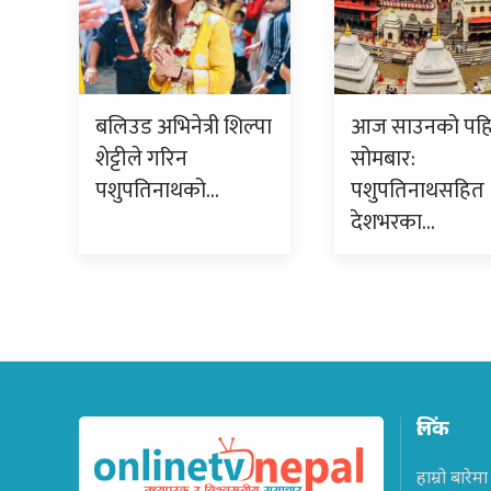
बलिउड अभिनेत्री शिल्पा
आज साउनको पह
शेट्टीले गरिन
सोमबार:
पशुपतिनाथको…
पशुपतिनाथसहित
देशभरका…
लिंक
हाम्रो बारेमा