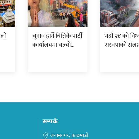
िलो
चुनाव हार्ने बित्तिकै पार्टी
भदौ २४ को विध्
कार्यालयमा चल्यो…
रास्वपाको संलग
सम्पर्क
अनामनगर, काठमाडौं