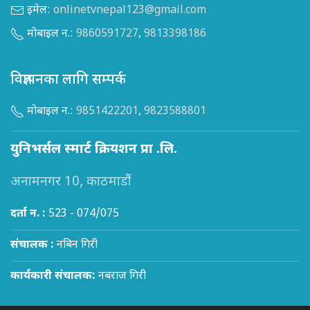
इमेल:
onlinetvnepal123@gmail.com
मोबाइल न.:
9860591727
,
9813398186
विज्ञापनका लागि सम्पर्क
मोबाइल न.:
9851422201
,
9823588801
युनिभर्सल स्मार्ट क्रियशन प्रा .लि.
अनामनगर 10, काठमाडौं
दर्ता न. :
523 - 074/075
संचालक :
नबिन गिरी
कार्यकारी संचालक:
नबराज गिरी