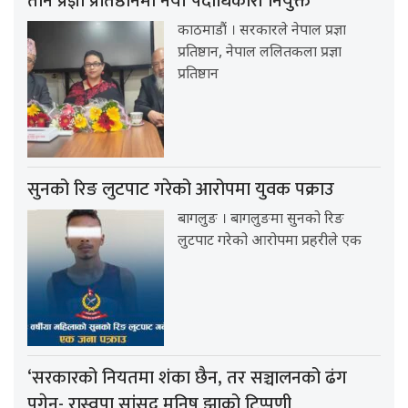
तीन प्रज्ञा प्रतिष्ठानमा नयाँ पदाधिकारी नियुक्त
काठमाडौं । सरकारले नेपाल प्रज्ञा
प्रतिष्ठान, नेपाल ललितकला प्रज्ञा
प्रतिष्ठान
सुनको रिङ लुटपाट गरेको आरोपमा युवक पक्राउ
बागलुङ । बागलुङमा सुनको रिङ
लुटपाट गरेको आरोपमा प्रहरीले एक
‘सरकारको नियतमा शंका छैन, तर सञ्चालनको ढंग
पुगेन- रास्वपा सांसद मनिष झाको टिप्पणी