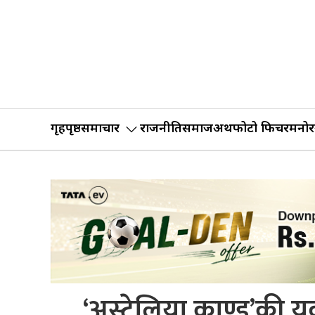
गृहपृष्ठ
समाचार
राजनीति
समाज
अर्थ
फोटो फिचर
मनोर
‘अस्ट्रेलिया काण्ड’की 