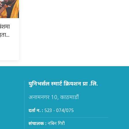
वंशमा
्नता…
युनिभर्सल स्मार्ट क्रियशन प्रा .लि.
अनामनगर 10, काठमाडौं
दर्ता न. :
523 - 074/075
संचालक :
नबिन गिरी