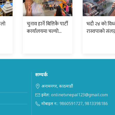
िलो
चुनाव हार्ने बित्तिकै पार्टी
भदौ २४ को विध्
कार्यालयमा चल्यो…
रास्वपाको संलग
सम्पर्क
अनामनगर, काठमाडौं
इमेल:
onlinetvnepal123@gmail.com
मोबाइल न.:
9860591727
,
9813398186