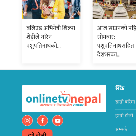
बलिउड अभिनेत्री शिल्पा
आज साउनको पह
शेट्टीले गरिन
सोमबार:
पशुपतिनाथको…
पशुपतिनाथसहित
देशभरका…
लिंक
हाम्रो बारेमा
हाम्रो टोली
सम्पर्क