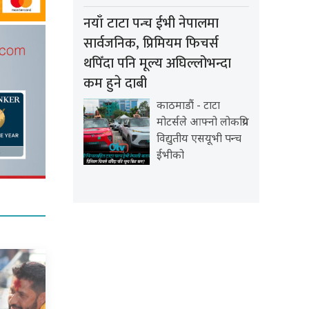
नयाँ टाटा पन्च ईभी नेपालमा
सार्वजनिक, प्रिमियम फिचर्स
थपिँदा पनि मूल्य अघिल्लोभन्दा
कम हुने दाबी
काठमाडौं - टाटा
मोटर्सले आफ्नो लोकप्रिय
विद्युतीय एसयूभी पन्च
ईभीको