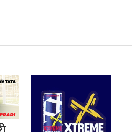
Event
री