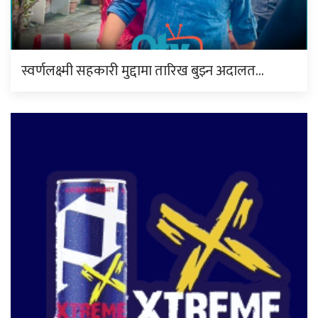
स्वर्णलक्ष्मी सहकारी मुद्दामा तारिख बुझ्न अदालत…