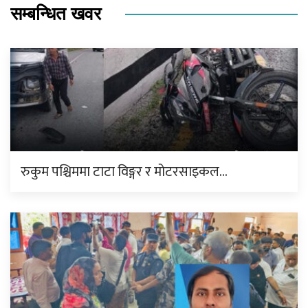
सम्बन्धित खवर
रुकुम पश्चिममा टाटा विङ्गर र मोटरसाइकल…