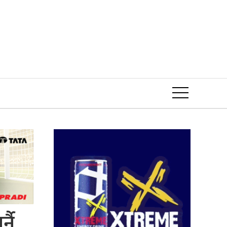
Event
नै