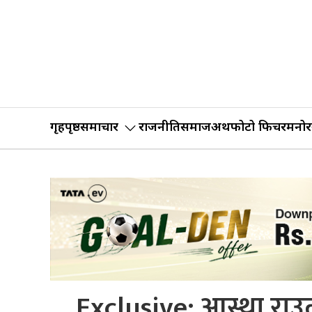
गृहपृष्ठ
समाचार
राजनीति
समाज
अर्थ
फोटो फिचर
मनोर
Exclusive: आस्था राउत 