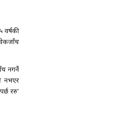
५ वर्षकी
चेकजाँच
च नगर्ने
ीले नभएर
पर्छ ररु’