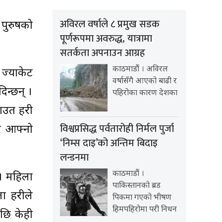
अविरल वर्षाले ८ प्रमुख सडक
पुरुषको
पूर्णरूपमा अवरुद्ध, यात्रामा
सतर्कता अपनाउन आग्रह
काठमाडौं । अविरल
 ज्याकेट
वर्षासँगै आएको बाढी र
िन्छन् ।
पहिरोका कारण देशका
त प्रहरी
विश्वप्रसिद्ध पर्वतारोही निर्मल पुर्जा
र आफ्नो
‘निम्स दाइ’को अन्तिम बिदाइ
लन्डनमा
काठमाडौं ।
। महिला
पाकिस्तानको ब्रड
प्रहरीले
पिकमा गएको भीषण
हिमपहिरोमा परी निधन
छि केही