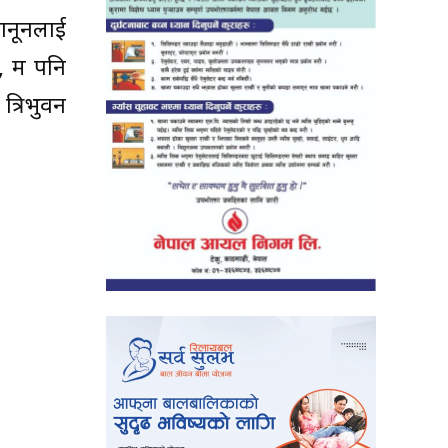
ानूनलाई
न, म पनि
त्रिभुवन