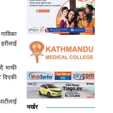
ै गायिका
्रहरीलाई
दै माफी
व’ दिएकी
पाटीलाई
भर्खर