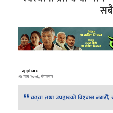
सबै
appharu
१४ माघ २०७६, मंगलबार