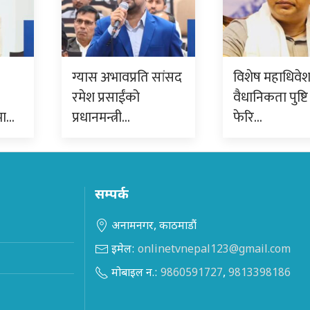
ग्यास अभावप्रति सांसद
विशेष महाधिवे
रमेश प्रसाईंको
वैधानिकता पुष्टि 
मा…
प्रधानमन्त्री…
फेरि…
सम्पर्क
अनामनगर, काठमाडौं
इमेल:
onlinetvnepal123@gmail.com
मोबाइल न.:
9860591727
,
9813398186