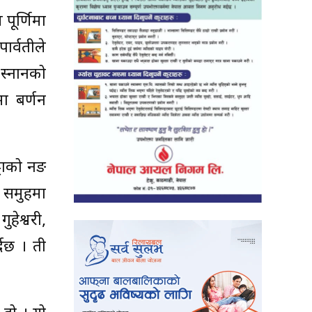
 पूर्णिमा
ार्वतीले
 स्नानको
मा बर्णन
्टाको नङ
ा समुहमा
ुहेश्वरी,
्दछ । ती