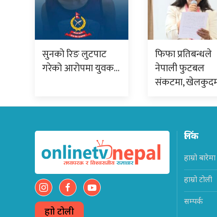
सुनको रिङ लुटपाट
फिफा प्रतिबन्धले
गरेको आरोपमा युवक…
नेपाली फुटबल
संकटमा, खेलकुद
लिंक
हाम्रो बारेमा
हाम्रो टोली
सम्पर्क
हाम्रो टोली