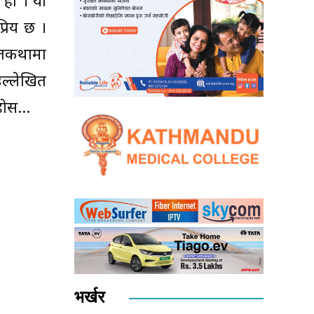
त हो । यो
्रिय छ ।
्रतकथामा
उल्लेखित
ुहोस…
भर्खर