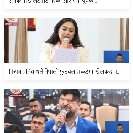
सुनको रिङ लुटपाट गरेको आरोपमा युवक…
फिफा प्रतिबन्धले नेपाली फुटबल संकटमा, खेलकुदमा…