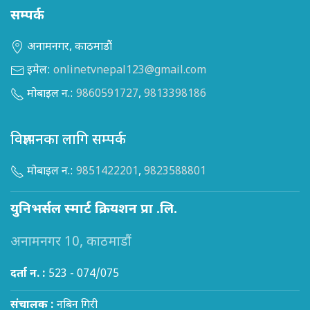
सम्पर्क
अनामनगर, काठमाडौं
इमेल:
onlinetvnepal123@gmail.com
मोबाइल न.:
9860591727
,
9813398186
विज्ञापनका लागि सम्पर्क
मोबाइल न.:
9851422201
,
9823588801
युनिभर्सल स्मार्ट क्रियशन प्रा .लि.
अनामनगर 10, काठमाडौं
दर्ता न. :
523 - 074/075
संचालक :
नबिन गिरी