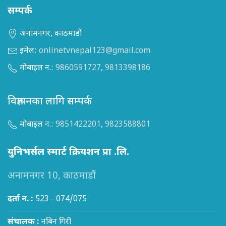
सम्पर्क
अनामनगर, काठमाडौं
इमेल:
onlinetvnepal123@gmail.com
मोबाइल न.:
9860591727
,
9813398186
विज्ञापनका लागि सम्पर्क
मोबाइल न.:
9851422201
,
9823588801
युनिभर्सल स्मार्ट क्रियशन प्रा .लि.
अनामनगर 10, काठमाडौं
दर्ता न. :
523 - 074/075
संचालक :
नबिन गिरी