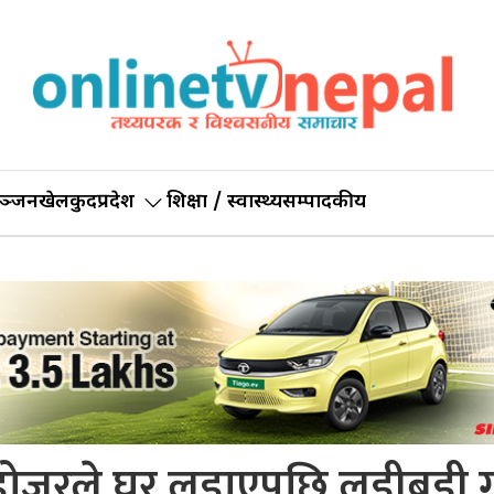
ञ्जन
खेलकुद
प्रदेश
शिक्षा / स्वास्थ्य
सम्पादकीय
ै डोजरले घर लडाएपछि लडीबडी गर