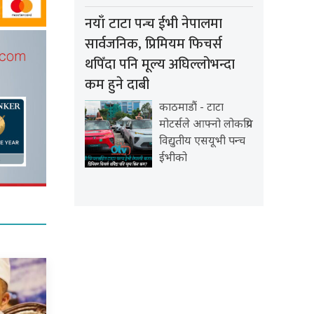
नयाँ टाटा पन्च ईभी नेपालमा
सार्वजनिक, प्रिमियम फिचर्स
थपिँदा पनि मूल्य अघिल्लोभन्दा
कम हुने दाबी
काठमाडौं - टाटा
मोटर्सले आफ्नो लोकप्रिय
विद्युतीय एसयूभी पन्च
ईभीको