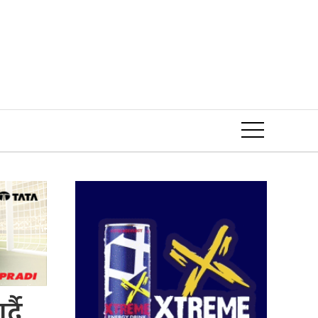
Event
्दै