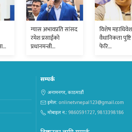
ग्यास अभावप्रति सांसद
विशेष महाधिवे
रमेश प्रसाईंको
वैधानिकता पुष्टि 
मा…
प्रधानमन्त्री…
फेरि…
सम्पर्क
अनामनगर, काठमाडौं
इमेल:
onlinetvnepal123@gmail.com
मोबाइल न.:
9860591727
,
9813398186