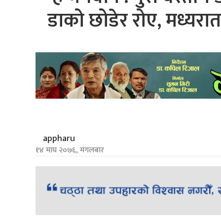
डाको छोडेर रोए, मध्यरा
appharu
१४ माघ २०७६, मंगलबार