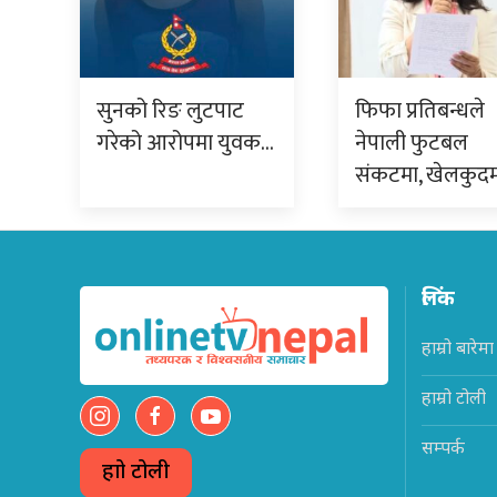
सुनको रिङ लुटपाट
फिफा प्रतिबन्धले
गरेको आरोपमा युवक…
नेपाली फुटबल
संकटमा, खेलकुद
लिंक
हाम्रो बारेमा
हाम्रो टोली
सम्पर्क
हाम्रो टोली