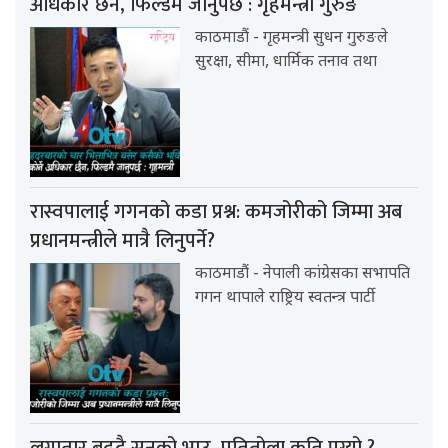
अधिकार छैन, फिल्डमै जानुपर्छ : गृहमन्त्री गुरुङ
काठमाडौं - गृहमन्त्री सुधन गुरुङले
सुरक्षा, सीमा, धार्मिक तनाव तथा
रास्वपालाई गगनको कडा प्रश्न: कमजोरीको जिम्मा अब
प्रधानमन्त्रीले मात्रै लिनुपर्ने?
काठमाडौं - नेपाली कांग्रेसका सभापति
गगन थापाले राष्ट्रिय स्वतन्त्र पार्टी
लगातार बढ्दै सुनको भाउ, प्रतितोला कति पुग्यो ?