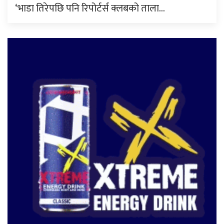
‘भाडा तिरेपछि पनि रिपोर्टर्स क्लबको ताला…