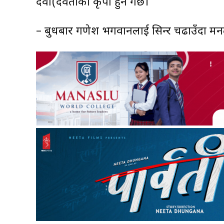
देवी(देवताको कृपा हुने गर्छ।
– बुधबार गणेश भगवानलाई सिन्दुर चढाउँदा मनले च