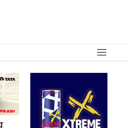
Event
भ,