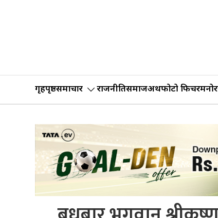
गृहपृष्ठ
समाचार
राजनीति
समाज
अर्थ
फोटो फिचर
मनोर
बुधबार भगवान श्रीकृष्ण