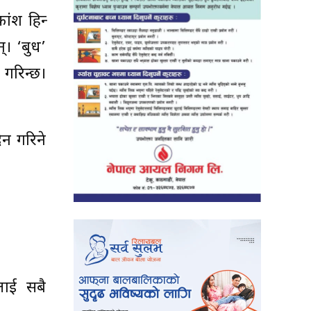
श हिन्दु
्। ‘बुध’
 गरिन्छ।
िन गरिने
लाई सबै