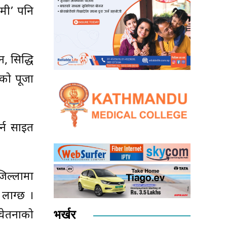
चमी’ पनि
न, सिद्धि
ीको पूजा
र्न साइत
जिल्लामा
 लाग्छ ।
भर्खर
 चेतनाको