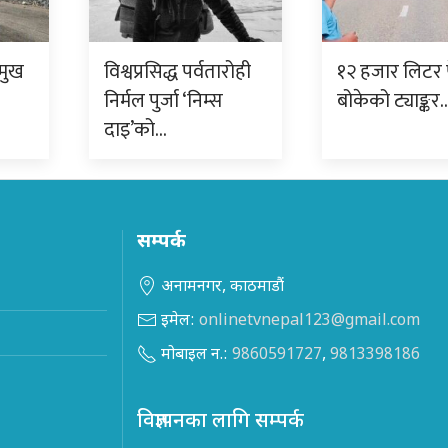
रमुख
विश्वप्रसिद्ध पर्वतारोही
१२ हजार लिटर प
निर्मल पुर्जा ‘निम्स
बोकेको ट्याङ्कर
दाइ’को…
सम्पर्क
अनामनगर, काठमाडौं
इमेल:
onlinetvnepal123@gmail.com
मोबाइल न.:
9860591727
,
9813398186
विज्ञापनका लागि सम्पर्क