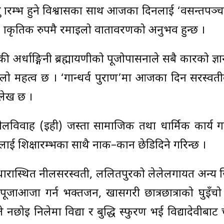
तु प्रारम्भ हुने विश्वासका साथ आजका दिनलाई ‘वसन्तपञ्
। प्राकृतिक रुपमै रमाइलो वातावरणको अनुभव हुन्छ ।
ाकी अर्धाङ्गिनी ब्रह्मायणीको पूजोपासनाले सबै प्रकारको ज्ञा
ाको ठूलो महत्व छ । ‘गान्धर्व पुराण’मा आजका दिन सरस्वत
उल्लेख छ ।
बेलविवाह (इही) जस्ता सामाजिक तथा धार्मिक कार्य ग
िकालाई शिक्षारम्भका साथै नाक–कान छेडिदिने गरिन्छ ।
ैरीधारास्थित नीलसरस्वती, ललितपुरको लेलेलगायत अन्य 
ूजाआजा गर्न भक्तजन, खासगरी छात्रछात्राको घुइँचो
नछोइ निलेमा विद्या र बुद्धि स्फुरण भई विद्यादेवीबाट