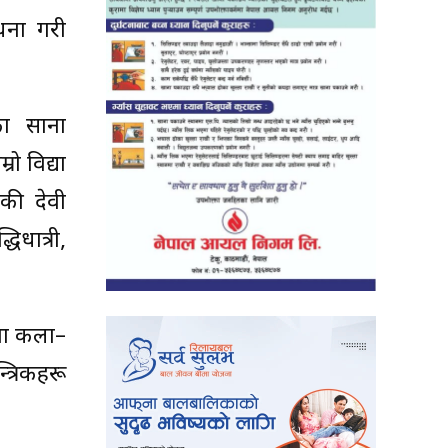
ाधना गरी
का साना
ो विद्या
की देवी
िधात्री,
्ना कला–
त्रिकहरू