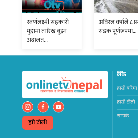
स्वर्णलक्ष्मी सहकारी
अविरल वर्षाले ८ प्
मुद्दामा तारिख बुझ्न
सडक पूर्णरूपमा…
अदालत…
लिंक
हाम्रो बारेमा
हाम्रो टोली
सम्पर्क
हाम्रो टोली