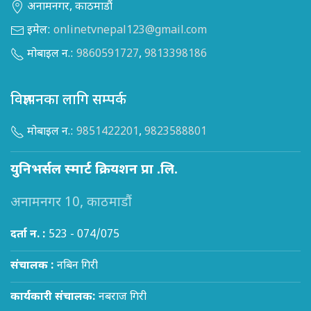
अनामनगर, काठमाडौं
इमेल:
onlinetvnepal123@gmail.com
मोबाइल न.:
9860591727
,
9813398186
विज्ञापनका लागि सम्पर्क
मोबाइल न.:
9851422201
,
9823588801
युनिभर्सल स्मार्ट क्रियशन प्रा .लि.
अनामनगर 10, काठमाडौं
दर्ता न. :
523 - 074/075
संचालक :
नबिन गिरी
कार्यकारी संचालक:
नबराज गिरी