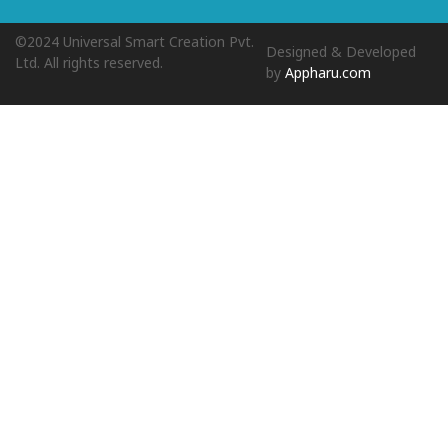
©2024 Universal Smart Creation Pvt.
Designed & Developed
Ltd. All rights reserved.
by
Appharu.com