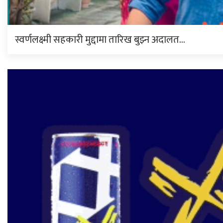
स्वर्णलक्ष्मी सहकारी मुद्दामा तारिख बुझ्न अदालत…