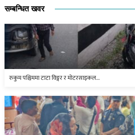
सम्बन्धित खवर
रुकुम पश्चिममा टाटा विङ्गर र मोटरसाइकल…