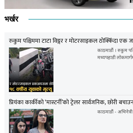
भर्खर
रुकुम पश्चिममा टाटा विङ्गर र मोटरसाइकल ठोक्किँदा एक जन
काठमाडौं । रुकुम प
मध्यपहाडी लोकमार्ग
प्रियंका कार्कीको ‘मास्टर्नी’को ट्रेलर सार्वजनिक, छोरी बचाउ
काठमाडौं - अभिनेत्री