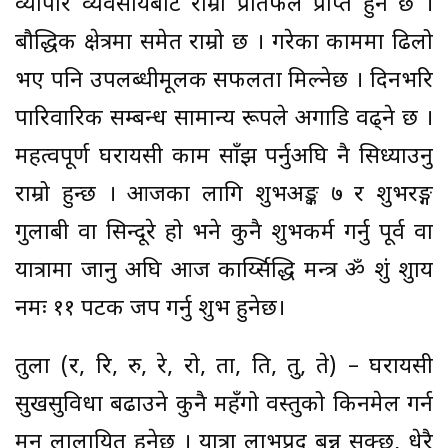
व्यापार व्यवसायबाट राम्रो प्रतिफल प्राप्त हुने छ ।
बौद्धिक क्षेत्रमा समेत राम्रो छ । गरेका काममा ढिलो
भए पनि उपलब्धीमूलक सफलता मिल्नेछ । दिनभरि
पारिवारिक सम्बन्ध सामान्य रूपले अगाडि वढ्ने छ ।
महत्वपूर्ण घरायसी काम साँझ पर्नुअघि नै सिध्याउनु
राम्रो हुन्छ । आजका लागि शुभअङ्क ७ र शुभरङ्ग
गुलाबी वा सिन्दूरे हो भने कुनै शुभकर्म गर्नु पूर्व वा
यात्रामा जानु अघि आज कार्य्सिद्धि मन्त्र ॐ शुं शुक्राय
नमः ११ पटक जप गर्नु शुभ हुनेछ।
तुला (र, रि, रु, रे, रो, ता, ति, तु, ते) – घरायसी
सुखसुविधा बढाउने कुनै महँगो वस्तुको किनमेल गर्न
मन लालायित हुनेछ । यात्रा लाभप्रद बन्न सक्छ, धेरै