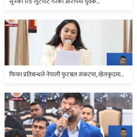
सुनको रिङ लुटपाट गरेको आरोपमा युवक…
फिफा प्रतिबन्धले नेपाली फुटबल संकटमा, खेलकुदमा…