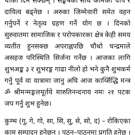
धोका दिन सक्छन् । सङ्घर्षका साथ कामको चाप र
दायित्व बढ्नेछ । अरुका जिम्मेवारी समेत वहन
गर्नुपर्ने र नेतृत्व ग्रहण गर्ने योग छ । दिनको
सुरुवातमा सामाजिक र परोपकारका क्षेत्र केही समय
व्यतीत हुनसक्छ अपराह्नपछि चौथो चन्द्रमाले
असहज परिस्थिति सिर्जना गर्नेछ । आजका लागि
शुभअङ्क ३ र शुभरङ्ग गाढा नीलो हो भने कुनै शुभकर्म
गर्नु पूर्व वा यात्रामा जानु अघि आज कार्य्सिद्धि मन्त्र
ॐ श्रीमन्मङ्गलमूर्तये मारुतिनन्दनाय नमः २१ पटक
जप गर्नु शुभ हुनेछ।
कुम्भ (गु, गे, गो, सा, सि, सु, से, सो, द) – रोकिएका
काम सम्पादन हुनेछन् । पठन–पाठनमा प्रगति हुनेछ ।