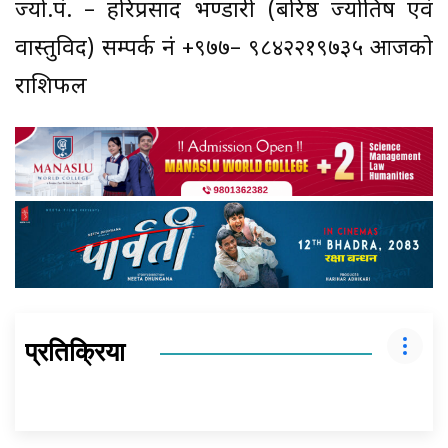
ज्यो.पं. – हरिप्रसाद भण्डारी (बरिष्ठ ज्योतिष एवं
वास्तुविद) सम्पर्क नं +९७७– ९८४२२१९७३५ आजको
राशिफल
प्रतिक्रिया