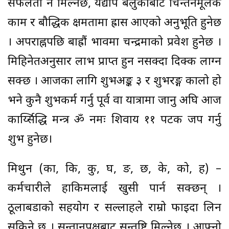
सफलता नै मिल्नेछ, यद्यपि बेलुकाबाट चिन्तनमूलक
काम र बौद्धिक क्षमतामा ह्रास आएको अनुभूति हुनेछ
। अपराह्नपछि बाह्रौं भावमा चन्द्रमाको प्रवेश हुनेछ ।
मिहिनेतअनुसार लाभ प्राप्त हुन नसक्दा दिक्क लाग्न
सक्छ । आजका लागि शुभअङ्क ३ र शुभरङ्ग कालो हो
भने कुनै शुभकर्म गर्नु पूर्व वा यात्रामा जानु अघि आज
कार्य्सिद्धि मन्त्र ॐ नमः शिवाय ११ पटक जप गर्नु
शुभ हुनेछ।
मिथुन (का, कि, कु, घ, ङ, छ, के, को, ह) –
कर्मचारीले हाकिमलाई खुसी पार्न सक्छन् ।
ठूलाबडाको सहयोग र सल्लाहले राम्रो फाइदा लिन
सकिने छ । सन्तानपक्षबाट सन्तुष्टि मिल्नेछ । आफ्नो