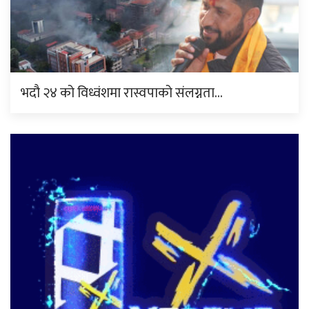
भदौ २४ को विध्वंशमा रास्वपाको संलग्नता…