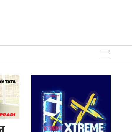
Event
ज