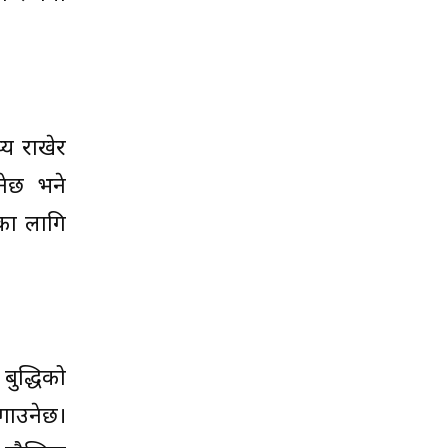
्य राखेर
नेछ भने
ाका लागि
ुद्धिको
गाउनेछ।