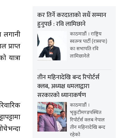
कर तिर्ने करदाताको सधैं सम्मान
हुनुपर्छ : रवि लामिछाने
मा लगानी
काठमाडौं । राष्ट्रिय
स्वतन्त्र पार्टी (रास्वपा)
 प्राप्त
का सभापति रवि
लामिछानेले
ो यात्रा
तीन महिनादेखि बन्द रिपोर्टर्स
क्लब, अध्यक्ष धमलाद्वारा
सरकारको ध्यानाकर्षण
ारिवारिक
काठमाडौं ।
भृकुटीमण्डपस्थित
ापट्टामा
रिपोर्टर्स क्लब नेपाल
तीन महिनादेखि बन्द
ोचेभन्दा
रहेको