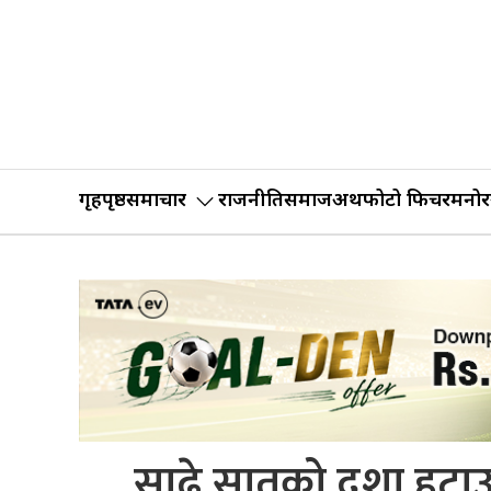
गृहपृष्ठ
समाचार
राजनीति
समाज
अर्थ
फोटो फिचर
मनोर
साढे सातको दशा हटा