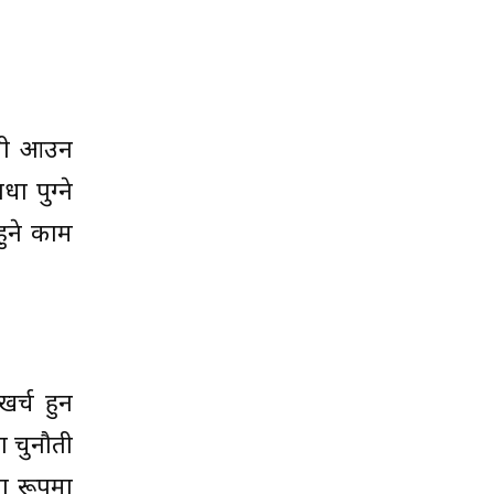
कमी आउन
ा पुग्ने
हुने काम
र्च हुन
ा चुनौती
ा रूपमा