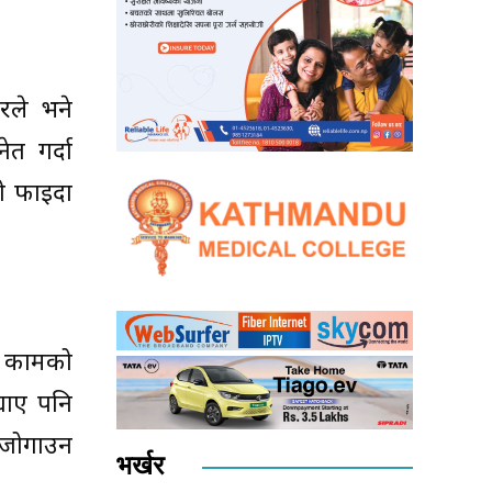
ारले भने
ेत गर्दा
गो फाइदा
। कामको
याए पनि
 जोगाउन
भर्खर