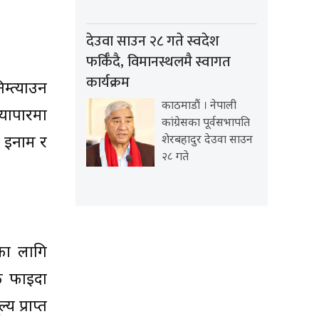
देउवा साउन २८ गते स्वदेश
फर्किँदै, विमानस्थलमै स्वागत
कार्यक्रम
्त्याउन
काठमाडौं । नेपाली
्यापारमा
कांग्रेसका पूर्वसभापति
, इनाम र
शेरबहादुर देउवा साउन
२८ गते
ूका लागि
िक फाइदा
 प्राप्त