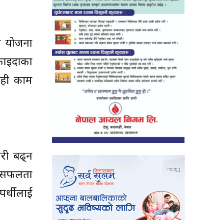
षी योजना
 फाइदाका
ेही काम
ारी बढ्न
ा सफलता
पर्धीलाई