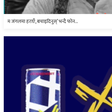
म जंगलमा हराएँ, बचाइदिनुस्’ भन्दै फोन…