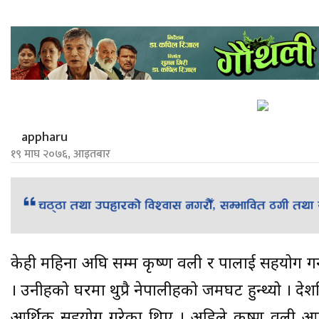
appharu
१९ माघ २०७६, आइतबार
केही महिना अघि सम्म कृष्ण वली र रुपालाई सहयोग गर
। उनीहरुको घरमा थुप्रै नेपालीहरुको जमघट हुन्थ्यो । देश
आर्थिक सहयोग गरेका थिए । अहिले कृष्ण वली आफ