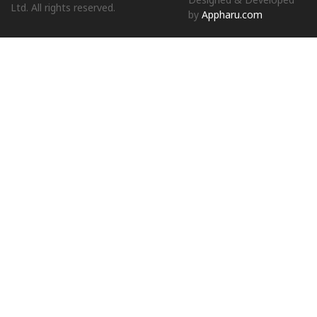
Designed & Developed
Ltd. All rights reserved.
by
Appharu.com