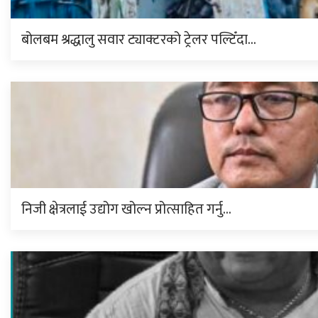
बोलबम श्रद्धालु सवार ट्याक्टरको ट्रेलर पल्टिँदा…
निजी क्षेत्रलाई उद्योग खोल्न प्रोत्साहित गर्नु…