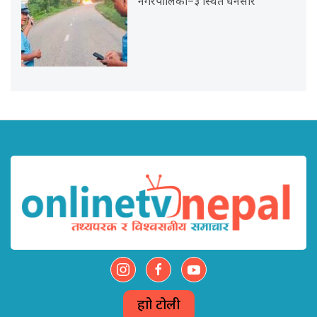
नगरपालिका–३ स्थित धनसार
हाम्रो टोली