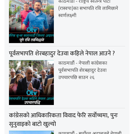
काठमाडौं - राष्ट्रिय स्वतन्त्र पार्टी
(रास्वपा)का सभापति रवि लामिछाने
स्वर्णलक्ष्मी
पूर्वसभापति शेरबहादुर देउवा कहिले नेपाल आउने ?
काठमाडौं - नेपाली कांग्रेसका
पूर्वसभापति शेरबहादुर देउवा
उपचारपछि साउन २६
कांग्रेसको आधिकारिकता विवाद फेरि सर्वोच्चमा, पुनः
सुनुवाइको बाटो खुल्यो