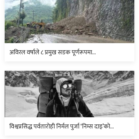
अविरल वर्षाले ८ प्रमुख सडक पूर्णरूपमा…
विश्वप्रसिद्ध पर्वतारोही निर्मल पुर्जा ‘निम्स दाइ’को…