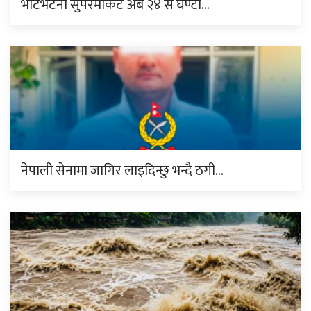
भाटभटेनी सुपरमार्केट अब २४ सै घण्टा…
नेपाली सेनामा जागिर लाइदिन्छु भन्दै ठगी…