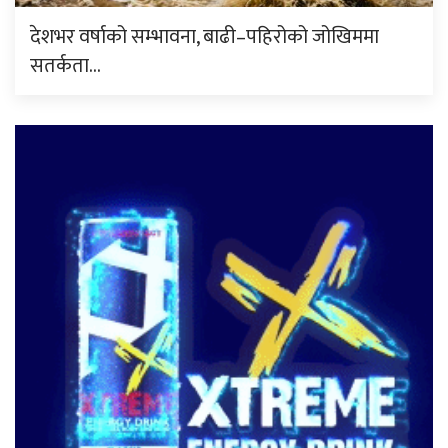
देशभर वर्षाको सम्भावना, बाढी–पहिरोको जोखिममा
सतर्कता…