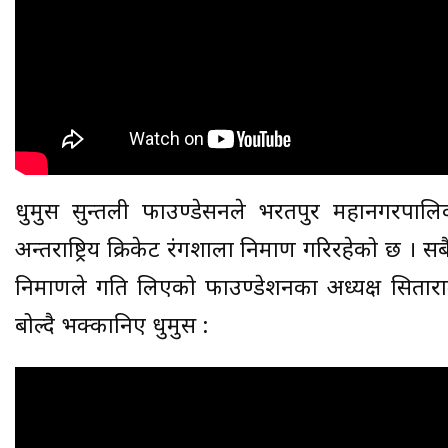
धुर्मुस सुन्तली फाउण्डेसनले भरतपुर महानगरपा
अन्तर्राष्ट्रिय क्रिकेट रंगशाला निमार्ण गरिरहेको छ 
निमार्णले गति लिएको फाउण्डेशनका अध्यक्ष सिताराम
बोल्दै भक्कानिए धुर्मुस :