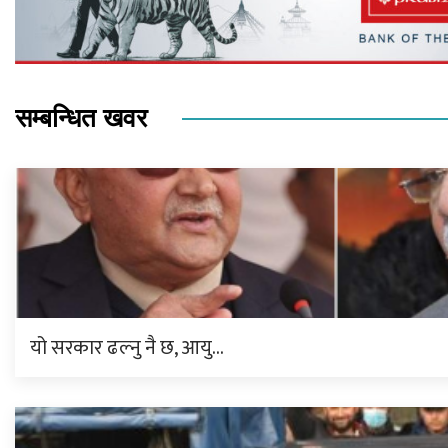
सम्बन्धित खवर
यो सरकार ढल्नु नै छ, आयु…