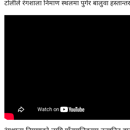
टोलीले रंगशाला निमार्ण स्थलमा पुगेर बालुवा हस्तान्त