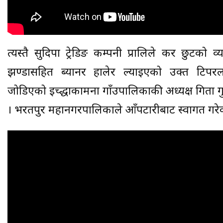
त्यस्तै सुदिपा ट्रेडिङ कम्पनी प्रालिले कर छुटको व्य
झण्डासहित ब्यानर हालेर ल्याइएको उक्त टिपर
जोडिएको इच्द्धाकामना गाँउपालिकाकी अध्यक्ष गिता गु
। भरतपुर महानगरपालिकाले आँपटारीबाट स्वागत गरे