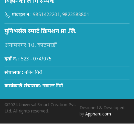
विज्ञापनका लागि सम्पर्क
मोबाइल न.:
9851422201
,
9823588801
युनिभर्सल स्मार्ट क्रियशन प्रा .लि.
अनामनगर 10, काठमाडौं
दर्ता न. :
523 - 074/075
संचालक :
नबिन गिरी
कार्यकारी संचालक:
नबराज गिरी
©2024 Universal Smart Creation Pvt.
Designed & Developed
Ltd. All rights reserved.
by
Appharu.com