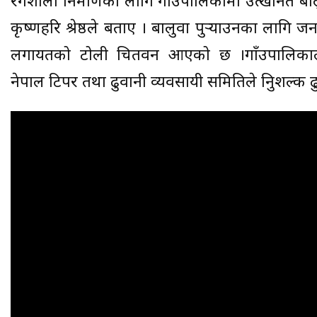
रंगशाला निमार्णको लागि गाँउपालिकामा उत्खनित बाल
कृष्णहरि श्रेष्ठले बताए । बालुवा पुर्‍याउनका लागि ज
लगायतको टोली चितवन आएको छ ।गाँउपालिकाले
नेपाल टिपर तथा ढुवानी व्यवसायी समितिले निुशल्क ढ