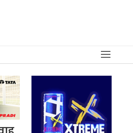
Event
वाह