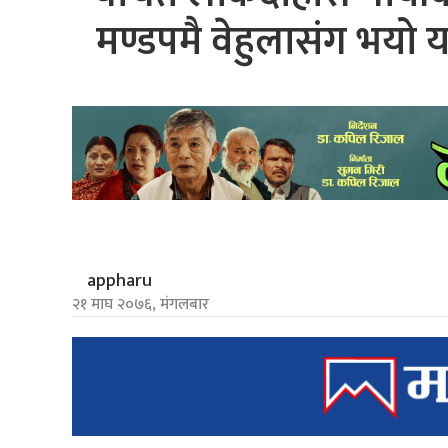
मण्डपमै वेहुलासंग भयो यस
appharu
२१ माघ २०७६, मंगलबार