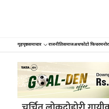
गृहपृष्ठ
समाचार
राजनीति
समाज
अर्थ
फोटो फिचर
मनोर
चर्चित लोकदोहोरी गायीक