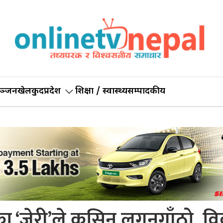
ञ्जन
खेलकुद
प्रदेश
शिक्षा / स्वास्थ्य
सम्पादकीय
ा ‘जेरी’ले कसिन लगनगाँठो, वि