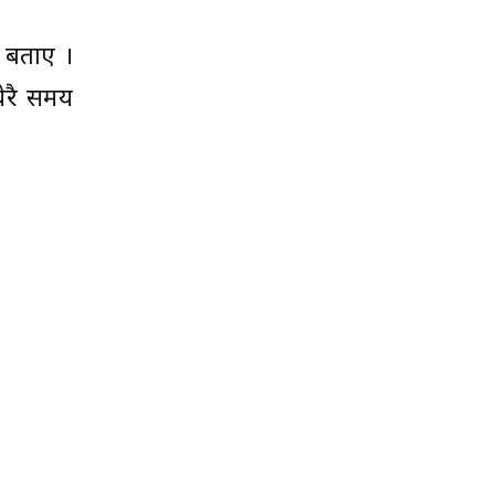
ो बताए ।
ेरै समय