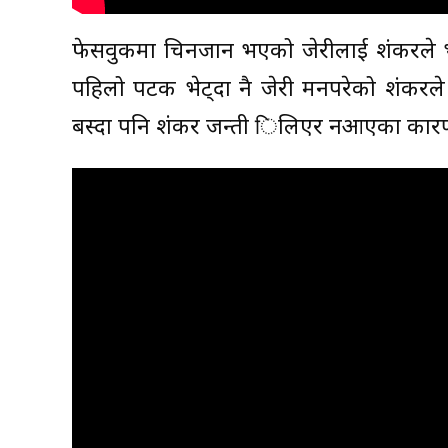
फेसवुकमा चिनजान भएको जेरीलाई शंकरले भेटौ
पहिलो पटक भेट्दा नै जेरी मनपरेको शंकरल
बस्दा पनि शंकर जन्ती िलिएर नआएका कारण धे