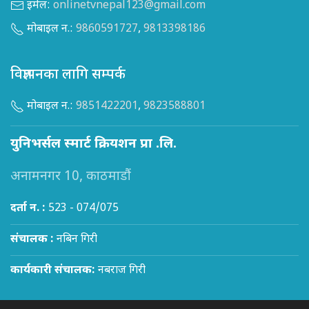
इमेल:
onlinetvnepal123@gmail.com
मोबाइल न.:
9860591727
,
9813398186
विज्ञापनका लागि सम्पर्क
मोबाइल न.:
9851422201
,
9823588801
युनिभर्सल स्मार्ट क्रियशन प्रा .लि.
अनामनगर 10, काठमाडौं
दर्ता न. :
523 - 074/075
संचालक :
नबिन गिरी
कार्यकारी संचालक:
नबराज गिरी