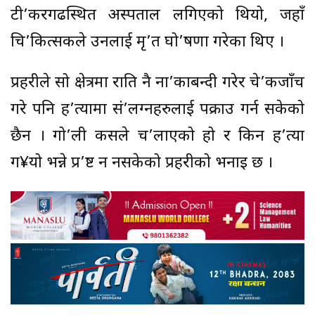
टी’करगढस्थित अस्पताल लगिएको थियो, जहाँ
चि’कित्सकले उनलाई मृ’त घो’षणा गरेका थिए ।
प्रहरीले सो क्षेत्रमा राति नै ना’काबन्दी गरेर चे’कजाँच
गरे पनि ह’त्यामा सं’लग्नहरुलाई पक्राउ गर्न सकेको
छैन । गो’ली कसले च’लाएको हो र किन ह’त्या
ग¥यो भन्ने प्र’ष्ट हुन नसकेको प्रहरीको भनाइ छ ।