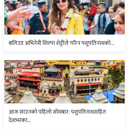
बलिउड अभिनेत्री शिल्पा शेट्टीले गरिन पशुपतिनाथको…
आज साउनको पहिलो सोमबार: पशुपतिनाथसहित
देशभरका…