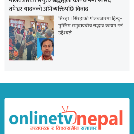
गोलबजारको संयुक्त श्रद्धाञ्जली कार्यक्रममा सांसद
तपेश्वर यादवको अभिव्यक्तिपछि विवाद
सिरहा । सिरहाको गोलबजारमा हिन्दु–
मुस्लिम समुदायबीच सद्भाव कायम गर्ने
उद्देश्यले