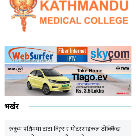
भर्खर
रुकुम पश्चिममा टाटा विङ्गर र मोटरसाइकल ठोक्किँदा