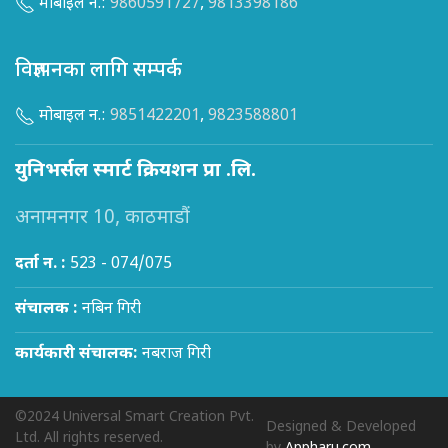
मोबाइल न.:
9860591727
,
9813398186
विज्ञापनका लागि सम्पर्क
मोबाइल न.:
9851422201
,
9823588801
युनिभर्सल स्मार्ट क्रियशन प्रा .लि.
अनामनगर 10, काठमाडौं
दर्ता न. :
523 - 074/075
संचालक :
नबिन गिरी
कार्यकारी संचालक:
नबराज गिरी
©2024 Universal Smart Creation Pvt.
Designed & Developed
Ltd. All rights reserved.