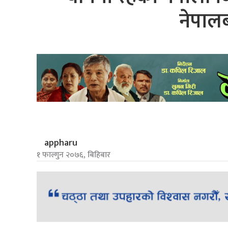
नेपालब
appharu
१ फाल्गुन २०७६, बिहिबार