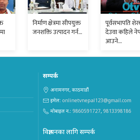
्त
निर्माण क्षेत्रमा सीपयुक्त
पूर्वसभापति शेर
ममा
जनशक्ति उत्पादन गर्न…
देउवा कहिले ने
आउने…
सम्पर्क
अनामनगर, काठमाडौं
इमेल:
onlinetvnepal123@gmail.com
मोबाइल न.:
9860591727
,
9813398186
विज्ञापनका लागि सम्पर्क