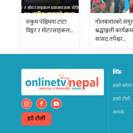
रुकुम पश्चिममा टाटा
गोलबजारको संयुक
विङ्गर र मोटरसाइकल…
श्रद्धाञ्जली कार्यक्र
सांसद तपेश्वर…
लिंक
हाम्रो बारेमा
हाम्रो टोली
सम्पर्क
हाम्रो टोली