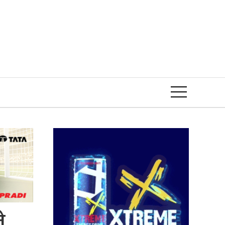
Event
े