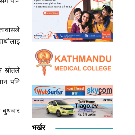
कसँग पनि
तावासले
ार्थीलाई
स्रोतले
मान पनि
ो बुधवार
भर्खर