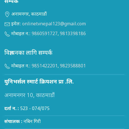
सम्पर्क
अनामनगर, काठमाडौं
इमेल:
onlinetvnepal123@gmail.com
मोबाइल न.:
9860591727
,
9813398186
विज्ञापनका लागि सम्पर्क
मोबाइल न.:
9851422201
,
9823588801
युनिभर्सल स्मार्ट क्रियशन प्रा .लि.
अनामनगर 10, काठमाडौं
दर्ता न. :
523 - 074/075
संचालक :
नबिन गिरी