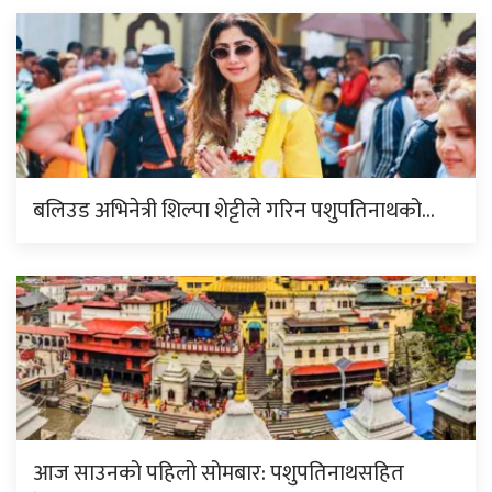
बलिउड अभिनेत्री शिल्पा शेट्टीले गरिन पशुपतिनाथको…
आज साउनको पहिलो सोमबार: पशुपतिनाथसहित