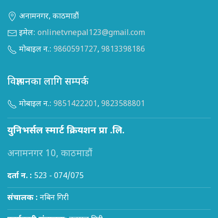
अनामनगर, काठमाडौं
इमेल:
onlinetvnepal123@gmail.com
मोबाइल न.:
9860591727
,
9813398186
विज्ञापनका लागि सम्पर्क
मोबाइल न.:
9851422201
,
9823588801
युनिभर्सल स्मार्ट क्रियशन प्रा .लि.
अनामनगर 10, काठमाडौं
दर्ता न. :
523 - 074/075
संचालक :
नबिन गिरी