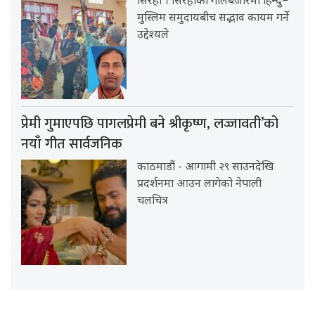
सिरहा । सिरहाको गोलबजारमा हिन्दु–
मुस्लिम समुदायबीच सद्भाव कायम गर्ने
उद्देश्यले
प्रेमी गुमाएपछि पागलप्रेमी बने श्रीकृष्ण, लज्जावती’को
नयाँ गीत सार्वजनिक
काठमाडौं - आगामी २९ साउनदेखि
प्रदर्शनमा आउन लागेको नेपाली
चलचित्र