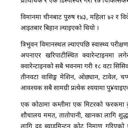
प्राविधिक र एक डिस्पास्चर गरी १७ चिकित्
विमानमा चीनबाट पुरुष १४३, महिला ४२ र व
आइतबार बिहान ल्याइएको थियो ।
त्रिभुवन विमानस्थल ल्याएपछि स्वास्थ्य परीक्षण 
अपनाएर खरिपाटीस्थित क्वारेन्टाइनमा ल
क्वारेन्टाइनको सबै भवनमा गरी १८ वटा सिसि
तीनवटा वासिङ्ग मेशिन, ओछ्यान, टावेल, च
आवश्यक सबै सामग्री प्रत्येक श्ययामा पु¥याइ
एक कोठामा कम्तीमा एक मिटरको फरकमा दुई
शौचालय मर्मत, तातोपानी, खानका लागि शुद
लागि दुई ब्याडमिन्टन कोर्ट निर्माण गरिएक