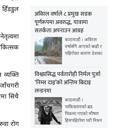
ा हिँडडुल
अविरल वर्षाले ८ प्रमुख सडक
पूर्णरूपमा अवरुद्ध, यात्रामा
सतर्कता अपनाउन आग्रह
ेतृत्वमा
काठमाडौं । अविरल
 चिकित्सक
वर्षासँगै आएको बाढी र
पहिरोका कारण देशका
विश्वप्रसिद्ध पर्वतारोही निर्मल पुर्जा
 व्यक्ति
‘निम्स दाइ’को अन्तिम बिदाइ
 जाँचगरी
लन्डनमा
एमा सिधै
काठमाडौं ।
पाकिस्तानको ब्रड
पिकमा गएको भीषण
हिमपहिरोमा परी निधन
रुवा रोग