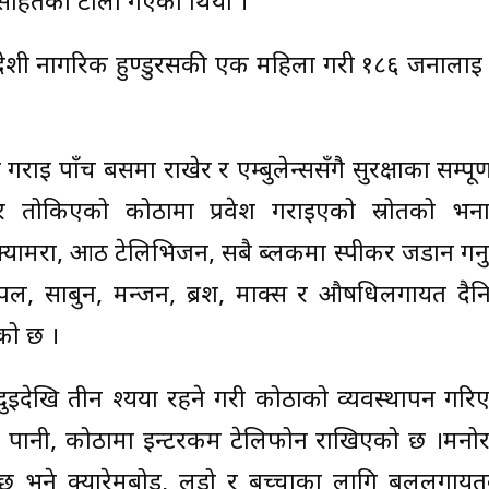
सकसहितको टोली गएको थियो ।
िदेशी नागरिक हुण्डुरसकी एक महिला गरी १८६ जनालाई
गराई पाँच बसमा राखेर र एम्बुलेन्ससँगै सुरक्षाका सम्पूर
गेर तोकिएको कोठामा प्रवेश गराइएको स्रोतको भ
क्यामरा, आठ टेलिभिजन, सबै ब्लकमा स्पीकर जडान गर्न
प्पल, साबुन, मन्जन, ब्रश, माक्स र औषधिलगायत दैन
एको छ ।
देखि तीन श्यया रहने गरी कोठाको व्यवस्थापन गरि
्ध पानी, कोठामा इन्टरकम टेलिफोन राखिएको छ ।मनो
ो छ भने क्यारेमबोर्ड, लूडो र बच्चाका लागि बललगा