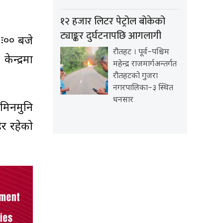
१२ हजार लिटर पेट्रोल बोकेको
ट्याङ्कर दुर्घटनापछि आगलागी
१ः०० बजे
रौतहट । पूर्व–पश्चिम
न्द्रमा
महेन्द्र राजमार्गअन्तर्गत
रौतहटको गुजरा
नगरपालिका–३ स्थित
धनसार
जमिनमुनि
हिर रहेको