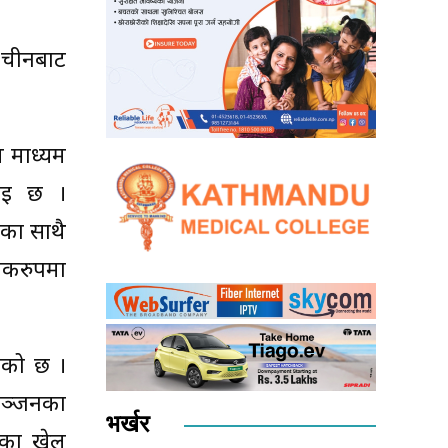
 चीनबाट
्ण माध्यम
नाइ छ ।
ुका साथै
िकरुपमा
एको छ ।
रञ्जनका
भर्खर
यतका खेल