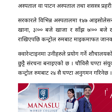
अस्पताल वा पाटन अस्पताल तथा शसस्त्र प्रहरी
सरकारले विभिन्न अस्पतालमा १४७ आइसोलेसन वा
खाना, ३ः०० बजे खाजा र साँझ ७ः०० बजे खा
राखिएपछि कन्ट्रोल रुमबाट माईकमार्फत जानक
क्वारेन्टाइनमा उनीहरुले प्रयोग गर्ने शौचालयक
छुट्टै संरचना बनाइएको छ । चौविसै घण्टा संयुक्त
कन्ट्रोल रुमबाट २४ सै घण्टा अनुगमन गरिनेछ ।