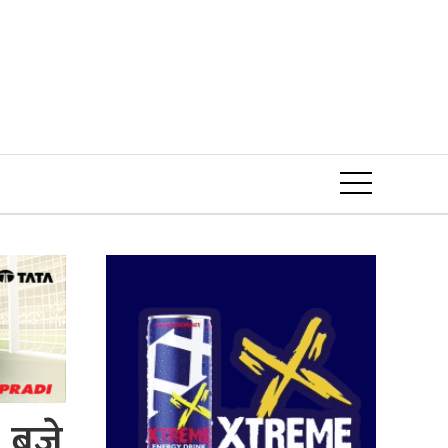
Event
 बजे