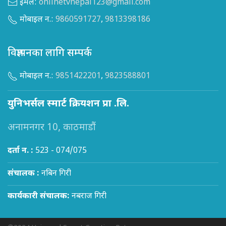
इमेल:
onlinetvnepal123@gmail.com
मोबाइल न.:
9860591727
,
9813398186
विज्ञापनका लागि सम्पर्क
मोबाइल न.:
9851422201
,
9823588801
युनिभर्सल स्मार्ट क्रियशन प्रा .लि.
अनामनगर 10, काठमाडौं
दर्ता न. :
523 - 074/075
संचालक :
नबिन गिरी
कार्यकारी संचालक:
नबराज गिरी