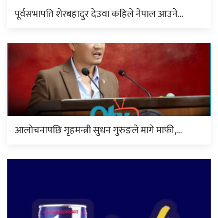
पूर्वसभापति शेरबहादुर देउवा कहिले नेपाल आउने…
आलोचनापछि गृहमन्त्री सुधन गुरुङले मागे माफी,…