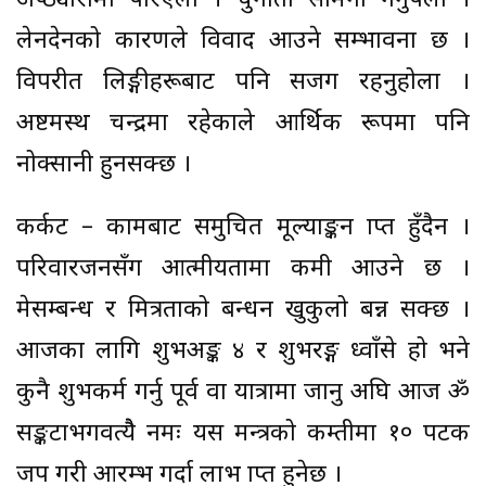
अप्ठ्यारोमा परिएला । चुनौती सामना गर्नुपर्ला ।
लेनदेनको कारणले विवाद आउने सम्भावना छ ।
विपरीत लिङ्गीहरूबाट पनि सजग रहनुहोला ।
अष्टमस्थ चन्द्रमा रहेकाले आर्थिक रूपमा पनि
नोक्सानी हुनसक्छ ।
कर्कट – कामबाट समुचित मूल्याङ्कन प्राप्त हुँदैन ।
परिवारजनसँग आत्मीयतामा कमी आउने छ ।
प्रेमसम्बन्ध र मित्रताको बन्धन खुकुलो बन्न सक्छ ।
आजका लागि शुभअङ्क ४ र शुभरङ्ग ध्वाँसे हो भने
कुनै शुभकर्म गर्नु पूर्व वा यात्रामा जानु अघि आज ॐ
सङ्कटाभगवत्यैै नमः यस मन्त्रको कम्तीमा १० पटक
जप गरी आरम्भ गर्दा लाभ प्राप्त हुनेछ ।