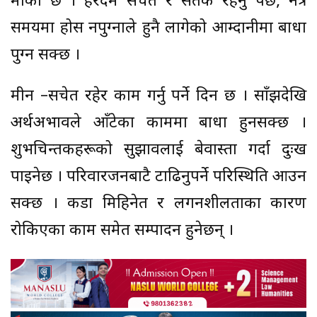
मौका छ । हरदम सचेत र सतर्क रहनु पर्छ, नत्र
समयमा होस नपुग्नाले हुनै लागेको आम्दानीमा बाधा
पुग्न सक्छ ।
मीन –सचेत रहेर काम गर्नु पर्ने दिन छ । साँझदेखि
अर्थअभावले आँटेका काममा बाधा हुनसक्छ ।
शुभचिन्तकहरूको सुझावलाई बेवास्ता गर्दा दुःख
पाइनेछ । परिवारजनबाटै टाढिनुपर्ने परिस्थिति आउन
सक्छ । कडा मिहिनेत र लगनशीलताका कारण
रोकिएका काम समेत सम्पादन हुनेछन् ।