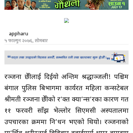
appharu
५ फाल्गुन २०७६, सोमबार
रञ्जना छेत्रीलाई दिईयो अन्तिम श्रद्धाञ्जली! पश्चिम
बंगाल पुलिस बिभागमा कार्यरत महिला कन्सटेबल
श्रीमती रञ्जना छेत्रीको र’क्त क्या’न्स’रका कारण गत
११ फरवरी साँझ भेल्लोर सिएमसी अस्पतालमा
उपचारका क्रममा नि’धन भएको थियो। रञ्जनाको