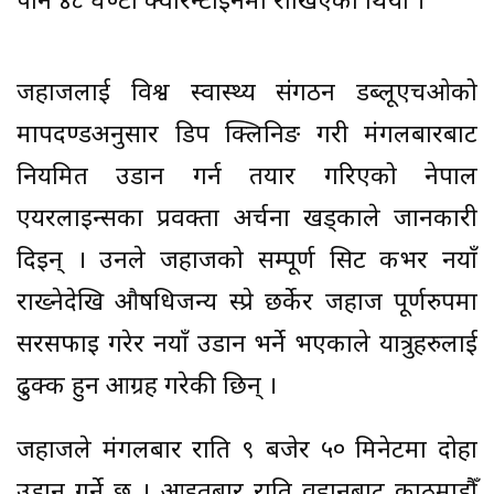
पनि ४८ घण्टा क्वारेन्टाइनमा राखिएको थियो ।
जहाजलाई विश्व स्वास्थ्य संगठन डब्लूएचओको
मापदण्डअनुसार डिप क्लिनिङ गरी मंगलबारबाट
नियमित उडान गर्न तयार गरिएको नेपाल
एयरलाइन्सका प्रवक्ता अर्चना खड्काले जानकारी
दिइन् । उनले जहाजको सम्पूर्ण सिट कभर नयाँ
राख्नेदेखि औषधिजन्य स्प्रे छर्केर जहाज पूर्णरुपमा
सरसफाइ गरेर नयाँ उडान भर्ने भएकाले यात्रुहरुलाई
ढुक्क हुन आग्रह गरेकी छिन् ।
जहाजले मंगलबार राति ९ बजेर ५० मिनेटमा दोहा
उडान गर्ने छ । आइतबार राति वुहानबाट काठमाडौँ