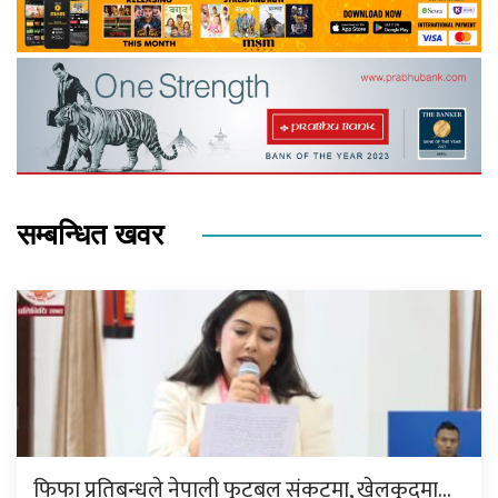
सम्बन्धित खवर
फिफा प्रतिबन्धले नेपाली फुटबल संकटमा, खेलकुदमा…