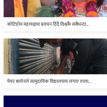
कोटिहोम महायज्ञमा प्रवचन दिँदै विश्वकै सबैभन्दा…
मेयर बालेनले सामुदायिक विद्यालयमा लगाए ताला…