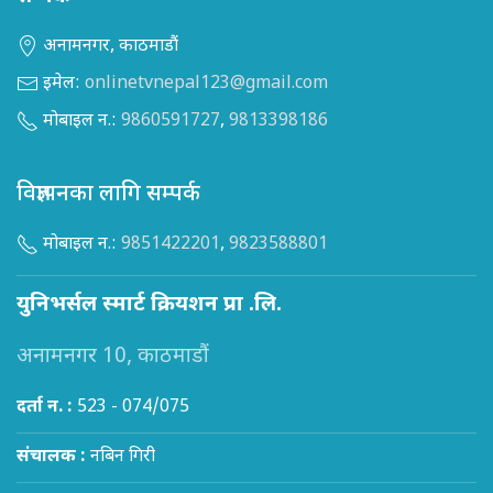
अनामनगर, काठमाडौं
इमेल:
onlinetvnepal123@gmail.com
मोबाइल न.:
9860591727
,
9813398186
विज्ञापनका लागि सम्पर्क
मोबाइल न.:
9851422201
,
9823588801
युनिभर्सल स्मार्ट क्रियशन प्रा .लि.
अनामनगर 10, काठमाडौं
दर्ता न. :
523 - 074/075
संचालक :
नबिन गिरी