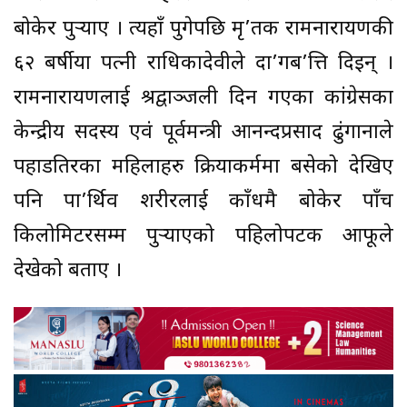
बोकेर पुर्‍याए । त्यहाँ पुगेपछि मृ’तक रामनारायणकी
६२ बर्षीया पत्नी राधिकादेवीले दा’गब’त्ति दिइन् ।
रामनारायणलाई श्रद्वाञ्जली दिन गएका कांग्रेसका
केन्द्रीय सदस्य एवं पूर्वमन्त्री आनन्दप्रसाद ढुंगानाले
पहाडतिरका महिलाहरु क्रियाकर्ममा बसेको देखिए
पनि पा’र्थिव शरीरलाई काँधमै बोकेर पाँच
किलोमिटरसम्म पुर्‍याएको पहिलोपटक आफूले
देखेको बताए ।