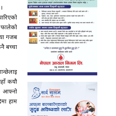
 ।
 पारिएको
म फालेको
्या गजब
नै बच्चा
ान्छेलाई
यहाँ कयौ
न आफ्नो
दिमा हाम