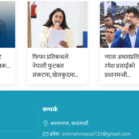
ट
फिफा प्रतिबन्धले
ग्यास अभावप्रत
ुवक…
नेपाली फुटबल
रमेश प्रसाईंको
संकटमा, खेलकुदमा…
प्रधानमन्त्री…
सम्पर्क
अनामनगर, काठमाडौं
इमेल:
onlinetvnepal123@gmail.com