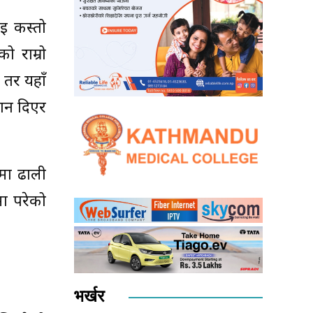
ाई कस्तो
ो राम्रो
 तर यहाँ
दान दिएर
 मा ढाली
मा परेको
भर्खर