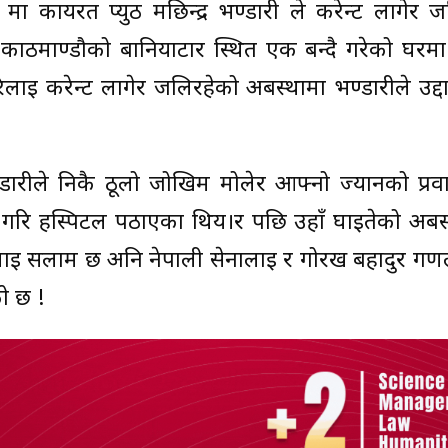
 कार्यरत प्युठ मछिन्द्र भण्डारी ले करेन्ट लागेर 
 काठमाण्डौको बानियाटार स्थित एक बन्दै गरेको घरमा
ई करेन्ट लागेर जलिरहेको अबस्थामा भण्डारीले उद्दा
ण्डारीले निकै ठूलो जोखिम मोलेर आफ्नो ज्यानको प्र
र गरि हस्पिटल पठाएका थिय।र पछि उहाँ घाईतेको अबस्
ी लाई सलाम छ अनि नेपाली सेनालाई र गोरख बहादुर गण
ो छ !