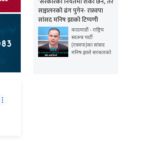
‘सरकारको नियतमा शंका छैन, तर
सञ्चालनको ढंग पुगेन- रास्वपा
सांसद मनिष झाको टिप्पणी
काठमाडौं - राष्ट्रिय
स्वतन्त्र पार्टी
(रास्वपा)का सांसद
मनिष झाले सरकारको